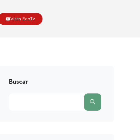
Asoeco
Blog
Cambio Climatico
Visita EcoTv
í Se Derrite El Hielo En El Ártico Por El Cambio Climático
Buscar