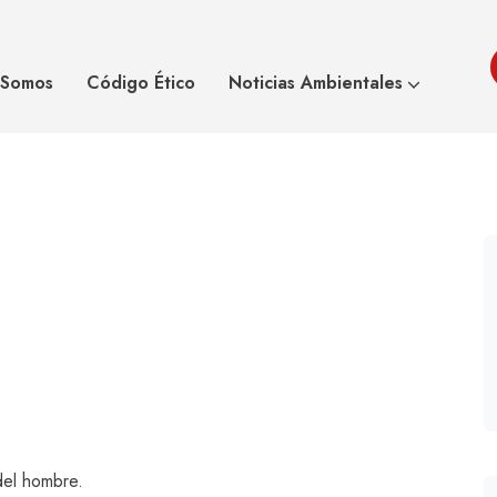
co por el cambio
As
 Somos
Código Ético
Noticias Ambientales
del hombre.