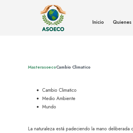
Así se derrite el hielo en el Árti
climático
Inicio
Quienes
Masterasoeco
Cambio Climatico
Cambio Climatico
Medio Ambiente
Mundo
La naturaleza está padeciendo la mano deliberada 