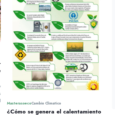
r
e
y
s
l
Masterasoeco
Cambio Climatico
¿Cómo se genera el calentamiento