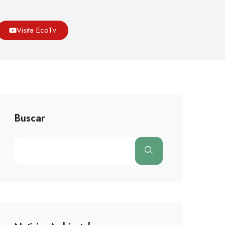
Asoeco
Blog
Cambio Climatico
Visita EcoTv
Buscar