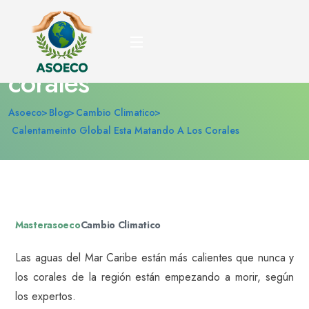
Calentameinto global
esta matando a los
corales
Asoeco
Blog
Cambio Climatico
Calentameinto Global Esta Matando A Los Corales
Masterasoeco
Cambio Climatico
Las aguas del Mar Caribe están más calientes que nunca y
los corales de la región están empezando a morir, según
los expertos.