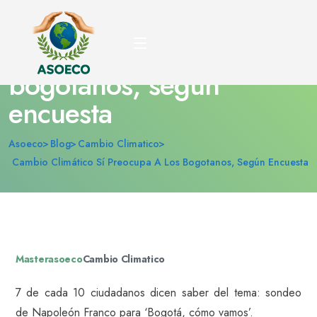
Cambio climático sí
preocupa a los
bogotanos, según
encuesta
Asoeco
Blog
Cambio Climatico
Cambio Climático Sí Preocupa A Los Bogotanos, Según Encuesta
Masterasoeco
Cambio Climatico
7 de cada 10 ciudadanos dicen saber del tema: sondeo
de Napoleón Franco para ‘Bogotá, cómo vamos’.