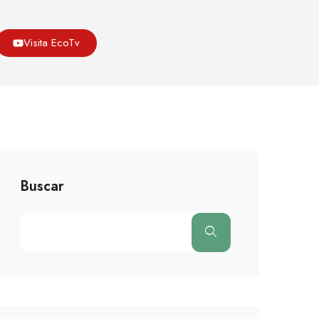
Asoeco
Blog
Cambio Climatico
Visita EcoTv
ctos Del Calentamiento Ya Se Sienten En Todo El Planeta
Buscar