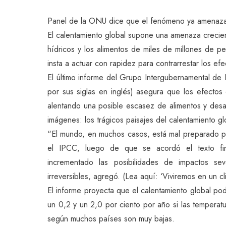
Panel de la ONU dice que el fenómeno ya amenaza l
El calentamiento global supone una amenaza crecien
hídricos y los alimentos de miles de millones de p
insta a actuar con rapidez para contrarrestar los e
El último informe del Grupo Intergubernamental de
por sus siglas en inglés) asegura que los efectos 
alentando una posible escasez de alimentos y desas
imágenes: los trágicos paisajes del calentamiento g
“El mundo, en muchos casos, está mal preparado par
el IPCC, luego de que se acordó el texto fin
incrementado las posibilidades de impactos s
irreversibles, agregó. (Lea aquí: ‘Viviremos en un cl
El informe proyecta que el calentamiento global po
un 0,2 y un 2,0 por ciento por año si las tempera
según muchos países son muy bajas.