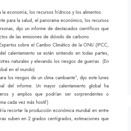
a economía, los recursos hídricos y los alimentos.
te para la salud, el panorama económico, los recursos
ersonas, dijo un informe de destacados científicos que
fectos de las emisiones de dióxido de carbono.
 Expertos sobre el Cambio Climático de la ONU (IPCC,
del calentamiento se están sintiendo en todas partes,
tres naturales y elevando los riesgos de guerras. (En
lobal en el mundo)
a los riesgos de un clima cambiante”, dijo este lunes
al del informe. Un mayor calentamiento global ha
everos y amplios que podrían ser sorprendentes o
ima cada vez más hostil’)
dría recortar la producción económica mundial en entre
turas suben en 2 grados centígrados, estimaciones que