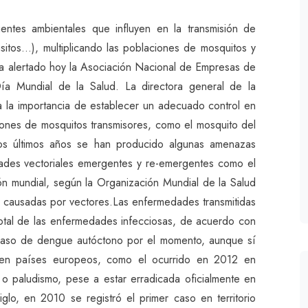
gentes ambientales que influyen en la transmisión de
ásitos…), multiplicando las poblaciones de mosquitos y
ha alertado hoy la Asociación Nacional de Empresas de
a Mundial de la Salud. La directora general de la
 la importancia de establecer un adecuado control en
iones de mosquitos transmisores, como el mosquito del
los últimos años se han producido algunas amenazas
dades vectoriales emergentes y re-emergentes como el
n mundial, según la Organización Mundial de la Salud
s causadas por vectores.Las enfermedades transmitidas
otal de las enfermedades infecciosas, de acuerdo con
caso de dengue autóctono por el momento, aunque sí
en países europeos, como el ocurrido en 2012 en
 o paludismo, pese a estar erradicada oficialmente en
o, en 2010 se registró el primer caso en territorio