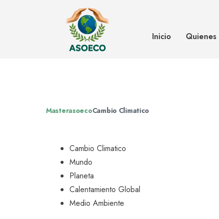
El calentamiento global, un riesg
transmisión de enfermedades.
Inicio
Quienes
Masterasoeco
Cambio Climatico
Cambio Climatico
Mundo
Planeta
Calentamiento Global
Medio Ambiente