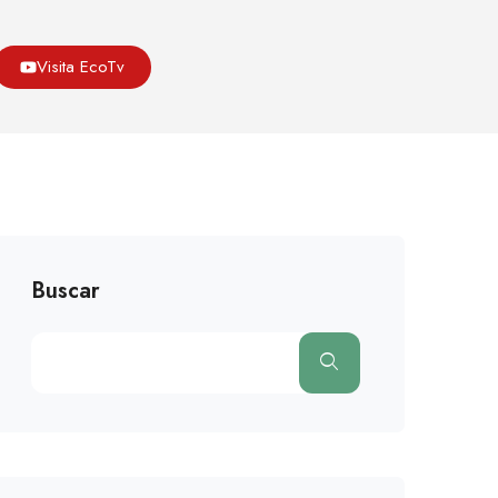
Asoeco
Blog
Cambio Climatico
Visita EcoTv
Global, Un Riesgo Para La Transmisión De Enfermedades.
Buscar