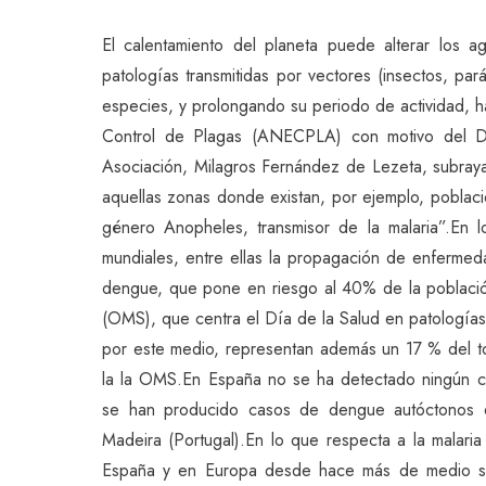
El calentamiento del planeta puede alterar los a
patologías transmitidas por vectores (insectos, par
especies, y prolongando su periodo de actividad, 
Control de Plagas (ANECPLA) con motivo del Dí
Asociación, Milagros Fernández de Lezeta, subraya
aquellas zonas donde existan, por ejemplo, poblac
género Anopheles, transmisor de la malaria”.En 
mundiales, entre ellas la propagación de enferme
dengue, que pone en riesgo al 40% de la població
(OMS), que centra el Día de la Salud en patología
por este medio, representan además un 17 % del t
la la OMS.En España no se ha detectado ningún 
se han producido casos de dengue autóctonos 
Madeira (Portugal).En lo que respecta a la malaria
España y en Europa desde hace más de medio sigl