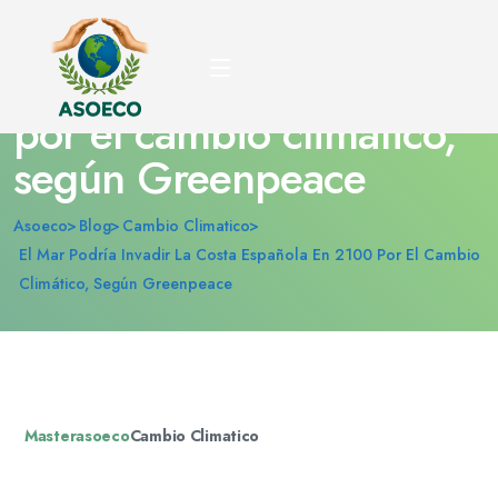
El mar podría invadir la
costa española en 2100
por el cambio climático,
según Greenpeace
Asoeco
Blog
Cambio Climatico
El Mar Podría Invadir La Costa Española En 2100 Por El Cambio
Climático, Según Greenpeace
Masterasoeco
Cambio Climatico