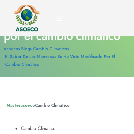
El sabor de las manzanas
se ha visto modificado
por el cambio climático
Asoeco
Blog
Cambio Climatico
El Sabor De Las Manzanas Se Ha Visto Modificado Por El
Cambio Climático
Masterasoeco
Cambio Climatico
Cambio Climatico