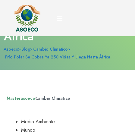
Frío polar se cobra ya
250 vidas y llega hasta
África
Asoeco
Blog
Cambio Climatico
Frío Polar Se Cobra Ya 250 Vidas Y Llega Hasta África
Masterasoeco
Cambio Climatico
Medio Ambiente
Mundo