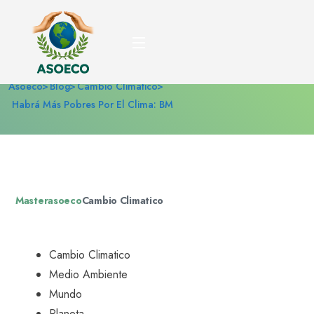
Habrá más pobres por el
clima: BM
Asoeco
Blog
Cambio Climatico
Habrá Más Pobres Por El Clima: BM
Masterasoeco
Cambio Climatico
Cambio Climatico
Medio Ambiente
Mundo
Planeta