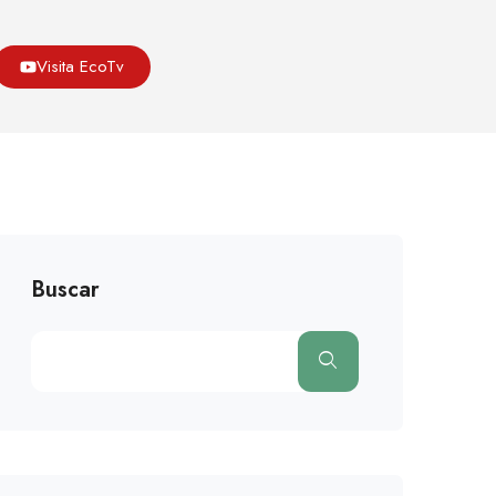
Asoeco
Blog
Cambio Climatico
Visita EcoTv
nca Advierte De Impacto En Cambio Climático En EE. UU.
Buscar