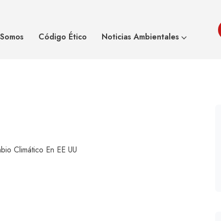
cto en cambio
La Casa Bla
 Somos
Código Ético
Noticias Ambientales
bio Climático En EE UU