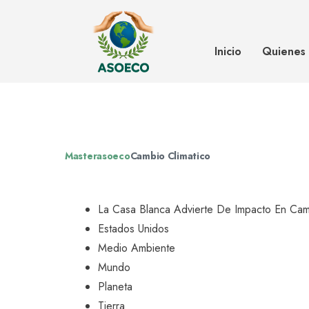
La Casa Blanca advierte de impa
climático en EE. UU.
Inicio
Quienes
Masterasoeco
Cambio Climatico
La Casa Blanca Advierte De Impacto En Cam
Estados Unidos
Medio Ambiente
Mundo
Planeta
Tierra