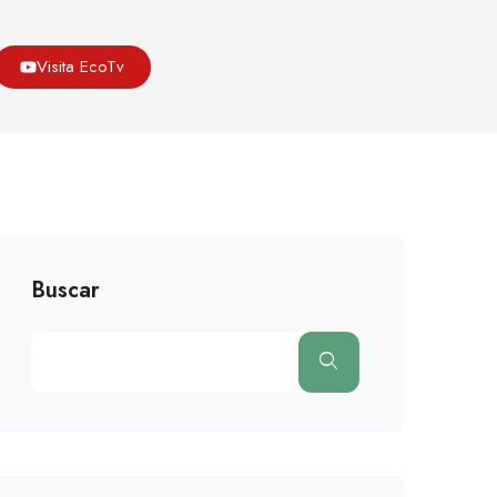
Asoeco
Blog
Cambio Climatico
Visita EcoTv
rtalidad En Europa Se Doblará Por El Cambio Climático
Buscar