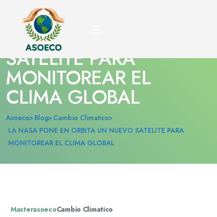
LA NASA PONE EN
ORBITA UN NUEVO
SATELITE PARA
MONITOREAR EL
CLIMA GLOBAL
Asoeco
Blog
Cambio Climatico
LA NASA PONE EN ORBITA UN NUEVO SATELITE PARA
MONITOREAR EL CLIMA GLOBAL
Masterasoeco
Cambio Climatico