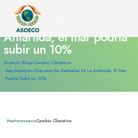
Seis inmensos glaciares
se deshielan en la
Antártida, el mar podría
subir un 10%
Asoeco
Blog
Cambio Climatico
Seis Inmensos Glaciares Se Deshielan En La Antártida, El Mar
Podría Subir Un 10%
Masterasoeco
Cambio Climatico