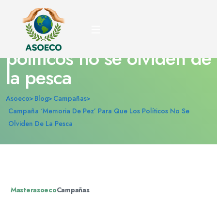
Campaña ‘Memoria de
pez’ para que los
políticos no se olviden de
la pesca
Asoeco
Blog
Campañas
Campaña ‘Memoria De Pez’ Para Que Los Políticos No Se
Olviden De La Pesca
Masterasoeco
Campañas