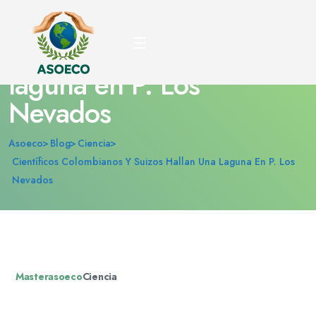
Científicos colombianos
y suizos hallan una
laguna en P. Los
Nevados
Asoeco
Blog
Ciencia
Científicos Colombianos Y Suizos Hallan Una Laguna En P. Los
Nevados
Masterasoeco
Ciencia