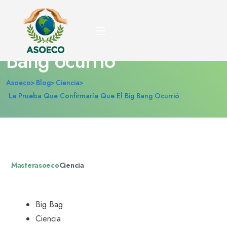
La prueba que
confirmaría que el Big
Bang ocurrió
Asoeco
Blog
Ciencia
La Prueba Que Confirmaría Que El Big Bang Ocurrió
Masterasoeco
Ciencia
Big Bag
Ciencia