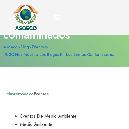
IUSC nos muestra los
riegos en los suelos
contaminados
Asoeco
Blog
Eventos
IUSC Nos Muestra Los Riegos En Los Suelos Contaminados
Masterasoeco
Eventos
Eventos De Medio Ambiente
Medio Ambiente