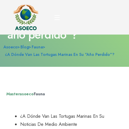
¿A dónde van las
tortugas marinas en su
"año perdido"?
Asoeco
Blog
Fauna
¿A Dónde Van Las Tortugas Marinas En Su "año Perdido"?
Masterasoeco
Fauna
¿A Dónde Van Las Tortugas Marinas En Su
Noticias De Medio Ambiente