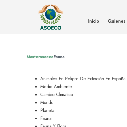
Animales en peligro de extinció
Inicio
Quienes
Masterasoeco
Fauna
Animales En Peligro De Extinción En España
Medio Ambiente
Cambio Climatico
Mundo
Planeta
Fauna
Fauna Y Flora