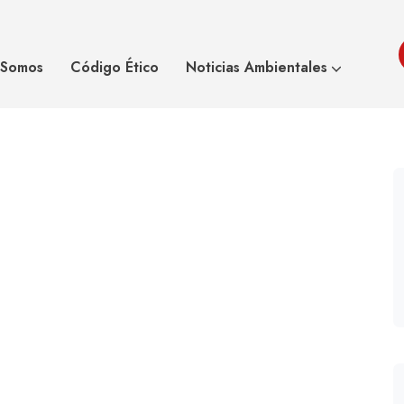
n en España
Asoeco
Bl
 Somos
Código Ético
Noticias Ambientales