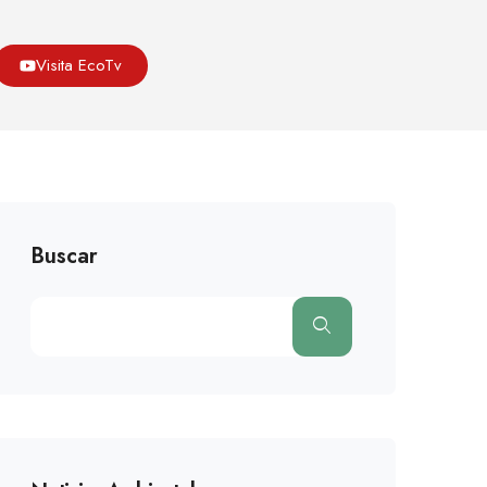
og
Fauna
Animales En Peligro De Extinción En España
Visita EcoTv
Buscar