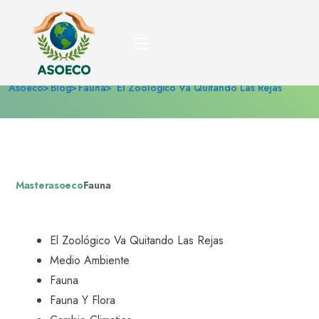
El zoológico va quitando
las rejas
Asoeco
Blog
Fauna
El Zoológico Va Quitando Las Rejas
Masterasoeco
Fauna
El Zoológico Va Quitando Las Rejas
Medio Ambiente
Fauna
Fauna Y Flora