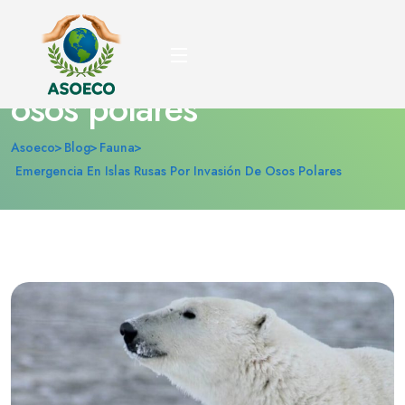
Emergencia en islas
rusas por invasión de
osos polares
Asoeco
Blog
Fauna
Emergencia En Islas Rusas Por Invasión De Osos Polares