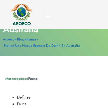
Hallan una nueva
especie de delfín en
Australia
Asoeco
Blog
Fauna
Hallan Una Nueva Especie De Delfín En Australia
Masterasoeco
Fauna
Delfines
Fauna