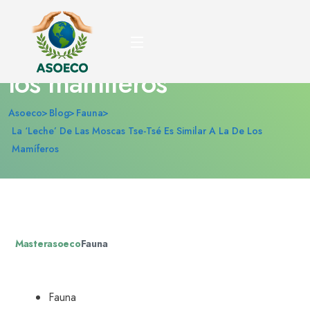
La ‘leche’ de las moscas
tse-tsé es similar a la de
los mamíferos
Asoeco
Blog
Fauna
La ‘leche’ De Las Moscas Tse-Tsé Es Similar A La De Los
Mamíferos
Masterasoeco
Fauna
Fauna