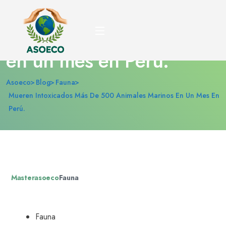
Mueren intoxicados más
de 500 animales marinos
en un mes en Perú.
Asoeco
Blog
Fauna
Mueren Intoxicados Más De 500 Animales Marinos En Un Mes En
Perú.
Masterasoeco
Fauna
Fauna