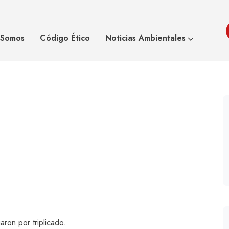
 de extinción
Asoeco
Blog
 Somos
Código Ético
Noticias Ambientales
aron por triplicado.