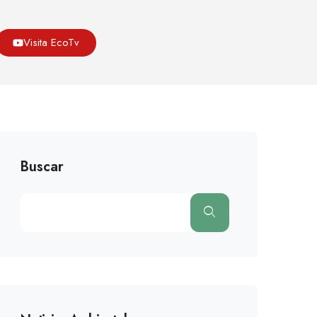
Fauna
Nacen Trillizos De Tigre En Riesgo De Extinción
Visita EcoTv
Buscar