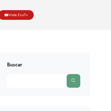
Asoeco
Blog
Fauna
Visita EcoTv
na, Una De Las 7 Maravillas Entre Especies En Extinción
Buscar