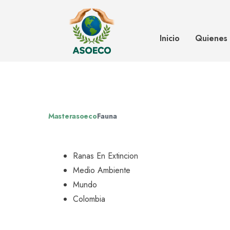
Rana colombiana, una de las 7 Mar
especies en extinción
Inicio
Quienes
Masterasoeco
Fauna
Ranas En Extincion
Medio Ambiente
Mundo
Colombia