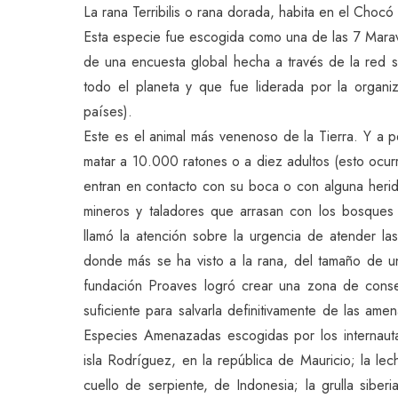
La rana Terribilis o rana dorada, habita en el Choc
Esta especie fue escogida como una de las 7 Marav
de una encuesta global hecha a través de la red 
todo el planeta y que fue liderada por la organiz
países).
Este es el animal más venenoso de la Tierra. Y a
matar a 10.000 ratones o a diez adultos (esto ocurr
entran en contacto con su boca o con alguna herida
mineros y taladores que arrasan con los bosques
llamó la atención sobre la urgencia de atender las
donde más se ha visto a la rana, del tamaño de u
fundación Proaves logró crear una zona de cons
suficiente para salvarla definitivamente de las ame
Especies Amenazadas escogidas por los internauta
isla Rodríguez, en la república de Mauricio; la le
cuello de serpiente, de Indonesia; la grulla sibe