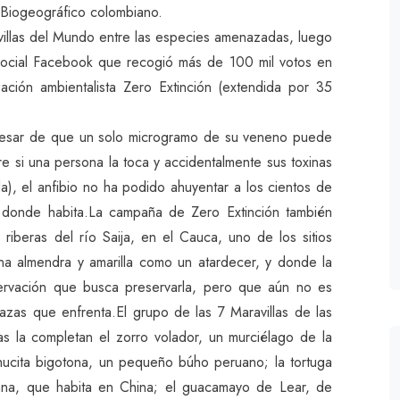
ó Biogeográfico colombiano.
illas del Mundo entre las especies amenazadas, luego
social Facebook que recogió más de 100 mil votos en
ación ambientalista Zero Extinción (extendida por 35
 pesar de que un solo microgramo de su veneno puede
e si una persona la toca y accidentalmente sus toxinas
), el anfibio no ha podido ahuyentar a los cientos de
 donde habita.La campaña de Zero Extinción también
 riberas del río Saija, en el Cauca, uno de los sitios
na almendra y amarilla como un atardecer, y donde la
ervación que busca preservarla, pero que aún no es
nazas que enfrenta.El grupo de las 7 Maravillas de las
s la completan el zorro volador, un murciélago de la
chucita bigotona, un pequeño búho peruano; la tortuga
riana, que habita en China; el guacamayo de Lear, de