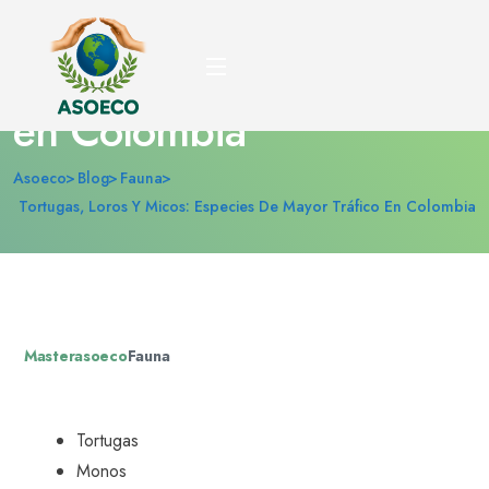
Tortugas, loros y micos:
especies de mayor tráfico
en Colombia
Asoeco
Blog
Fauna
Tortugas, Loros Y Micos: Especies De Mayor Tráfico En Colombia
Masterasoeco
Fauna
Tortugas
Monos