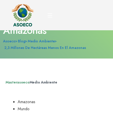
2,3 millones de
hectáreas menos en el
Amazonas
Asoeco
Blog
Medio Ambiente
2,3 Millones De Hectáreas Menos En El Amazonas
Masterasoeco
Medio Ambiente
Amazonas
Mundo