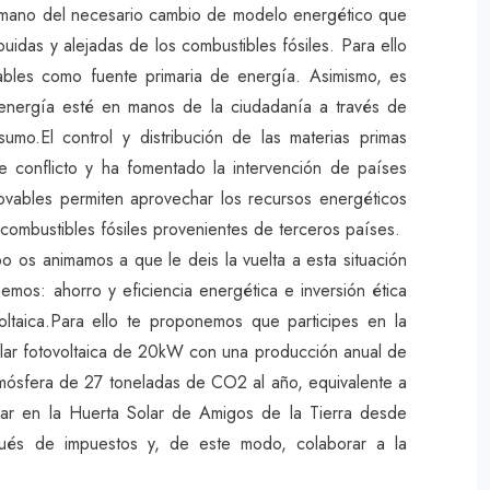
 mano del necesario cambio de modelo energético que
buidas y alejadas de los combustibles fósiles. Para ello
ables como fuente primaria de energía. Asimismo, es
 energía esté en manos de la ciudadanía a través de
umo.El control y distribución de las materias primas
e conflicto y ha fomentado la intervención de países
novables permiten aprovechar los recursos energéticos
 combustibles fósiles provenientes de terceros países.
o os animamos a que le deis la vuelta a esta situación
mos: ahorro y eficiencia energética e inversión ética
voltaica.Para ello te proponemos que participes en la
solar fotovoltaica de 20kW con una producción anual de
tmósfera de 27 toneladas de CO2 al año, equivalente a
ar en la Huerta Solar de Amigos de la Tierra desde
ués de impuestos y, de este modo, colaborar a la