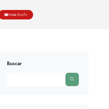
Asoeco
Blog
Medio Ambiente
Visita EcoTv
cooo Por Las Renovables Y La Independencia Energética
Buscar