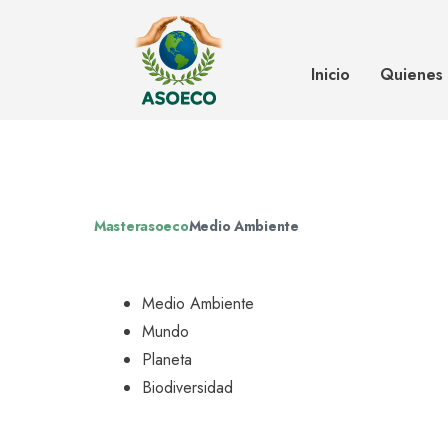
Amigos de la Tierra y Ecooo por l
independencia energética
Inicio
Quienes
Masterasoeco
Medio Ambiente
Medio Ambiente
Mundo
Planeta
Biodiversidad