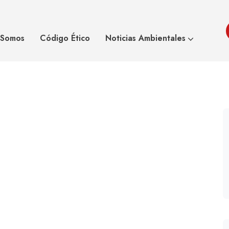
as renovables y la
Amigos De La Tierra Y E
 Somos
Código Ético
Noticias Ambientales