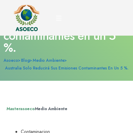
Australia solo reducirá
sus emisiones
contaminantes en un 5
%.
Asoeco
Blog
Medio Ambiente
Australia Solo Reducirá Sus Emisiones Contaminantes En Un 5 %.
Masterasoeco
Medio Ambiente
Contaminacion