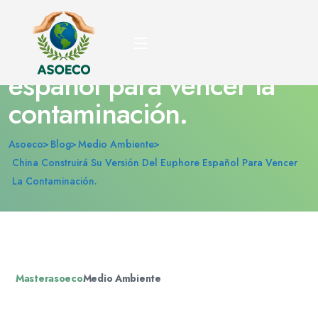
China construirá su
versión del Euphore
español para vencer la
contaminación.
Asoeco
Blog
Medio Ambiente
China Construirá Su Versión Del Euphore Español Para Vencer
La Contaminación.
Masterasoeco
Medio Ambiente