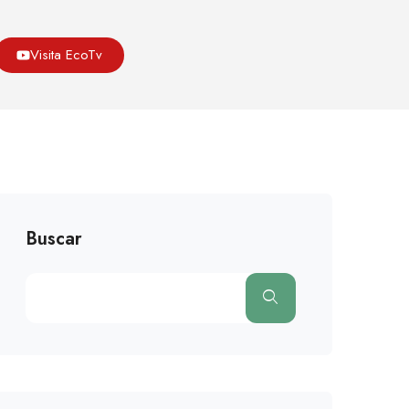
Asoeco
Blog
Medio Ambiente
Visita EcoTv
 ‘fulminará’ Montañas Para Poder Ampliar Sus Ciudades
Buscar