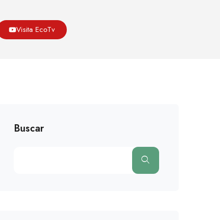
Asoeco
Blog
Medio Ambiente
Visita EcoTv
Colombia Debe Ponerle Más Atención A La Amazonía
Buscar