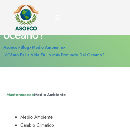
¿Cómo es la vida en lo
más profundo del
océano?
Asoeco
Blog
Medio Ambiente
¿Cómo Es La Vida En Lo Más Profundo Del Océano?
Masterasoeco
Medio Ambiente
Medio Ambiente
Cambio Climatico