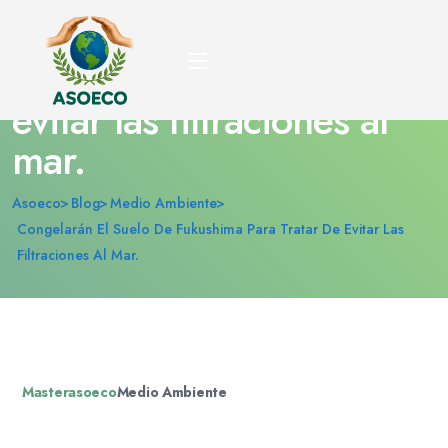
Congelarán el suelo de
Fukushima para tratar de
evitar las filtraciones al
mar.
Asoeco
Blog
Medio Ambiente
Congelarán El Suelo De Fukushima Para Tratar De Evitar Las
Filtraciones Al Mar.
Masterasoeco
Medio Ambiente