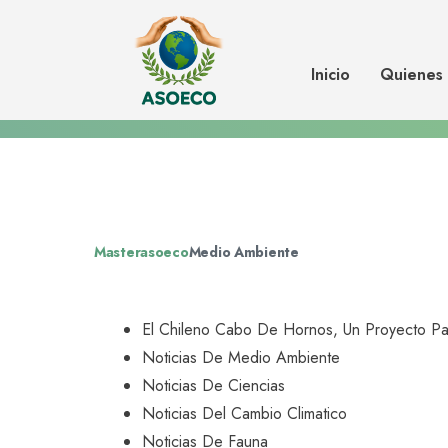
El chileno Cabo de Hornos, un p
convertirlo en centro de turismo 
Inicio
Quienes
Masterasoeco
Medio Ambiente
El Chileno Cabo De Hornos, Un Proyecto Par
Noticias De Medio Ambiente
Noticias De Ciencias
Noticias Del Cambio Climatico
Noticias De Fauna