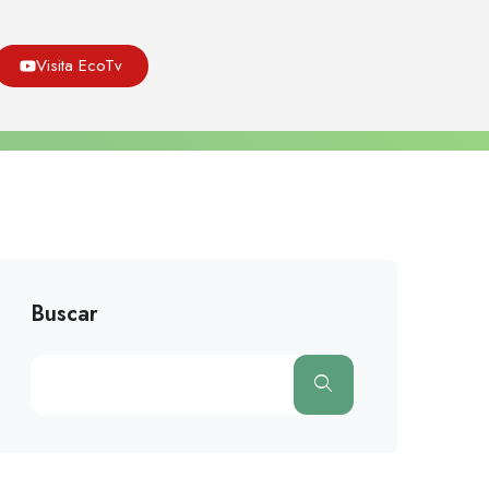
Asoeco
Blog
Medio Ambiente
Visita EcoTv
nos, Un Proyecto Para Convertirlo En Centro De Turismo
Sostenible
Buscar