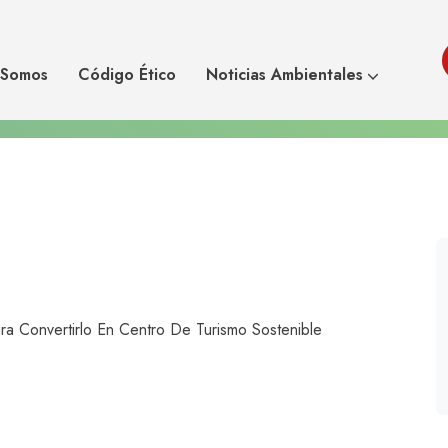
royecto para
El Chileno Cabo De Hor
sostenible
 Somos
Código Ético
Noticias Ambientales
a Convertirlo En Centro De Turismo Sostenible