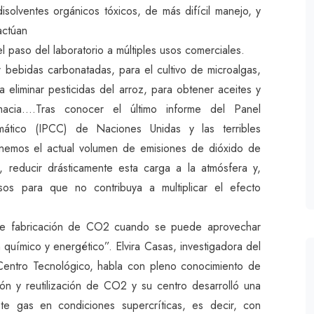
isolventes orgánicos tóxicos, de más difícil manejo, y
actúan
el paso del laboratorio a múltiples usos comerciales.
 bebidas carbonatadas, para el cultivo de microalgas,
 eliminar pesticidas del arroz, para obtener aceites y
macia….Tras conocer el último informe del Panel
mático (IPCC) de Naciones Unidas y las terribles
enemos el actual volumen de emisiones de dióxido de
 reducir drásticamente esta carga a la atmósfera y,
sos para que no contribuya a multiplicar el efecto
de fabricación de CO2 cuando se puede aprovechar
 químico y energético”. Elvira Casas, investigadora del
Centro Tecnológico, habla con pleno conocimiento de
ón y reutilización de CO2 y su centro desarrolló una
ste gas en condiciones supercríticas, es decir, con