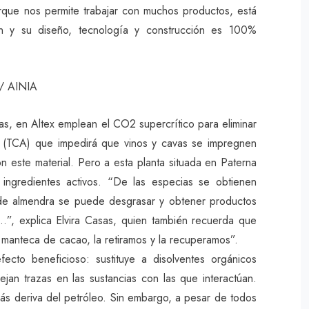
rque nos permite trabajar con muchos productos, está
ran y su diseño, tecnología y construcción es 100%
. / AINIA
as, en Altex emplean el CO2 supercrítico para eliminar
ol (TCA) que impedirá que vinos y cavas se impregnen
 este material. Pero a esta planta situada en Paterna
ingredientes activos. “De las especias se obtienen
 de almendra se puede desgrasar y obtener productos
a…”, explica Elvira Casas, quien también recuerda que
 manteca de cacao, la retiramos y la recuperamos”.
cto beneficioso: sustituye a disolventes orgánicos
ejan trazas en las sustancias con las que interactúan.
ás deriva del petróleo. Sin embargo, a pesar de todos