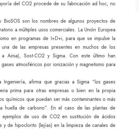
mayoría del CO2 procede de su fabricación ad hoc, no
y BioSOS son los nombres de algunos proyectos de
oratorio a múltiples usos comerciales. La Unión Europea
 como en programas de I+D+i, para que se impulse la
 es una de las empresas presentes en muchos de los
 a Ainia), Sost-CO2 y Sigma. Con este último han
 gases atmosféricos por ionización y magnetismo para
la Ingeniería, afirma que gracias a Sigma “los gases
ria prima para otras empresas o bien en la propia
cesos químicos que puedan ser más contaminantes o más
la huella de carbono”. En el caso de las plantas de
na ejemplos de uso de CO2 en sustitución de ácidos
s y de hipoclorito (lejías) en la limpieza de canales de