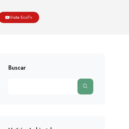
Blog
Medio Ambiente
El CO2 Como Materia Prima
Visita EcoTv
Buscar