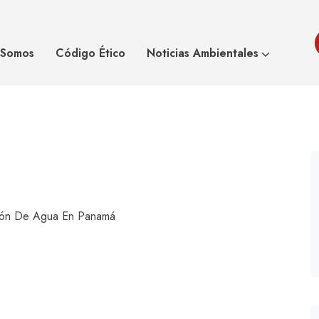
 distribución de
El Crecimi
 Somos
Código Ético
Noticias Ambientales
ución De Agua En Panamá