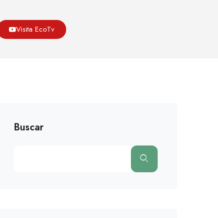
Asoeco
Blog
Medio Ambiente
Visita EcoTv
ento Urbano Afecta A La Distribución De Agua En Panamá
Buscar