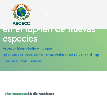
El crustáceo descubierto
por un profesor de la US,
en el top-ten de nuevas
especies
Asoeco
Blog
Medio Ambiente
El Crustáceo Descubierto Por Un Profesor De La US, En El Top-
Ten De Nuevas Especies
Masterasoeco
Medio Ambiente