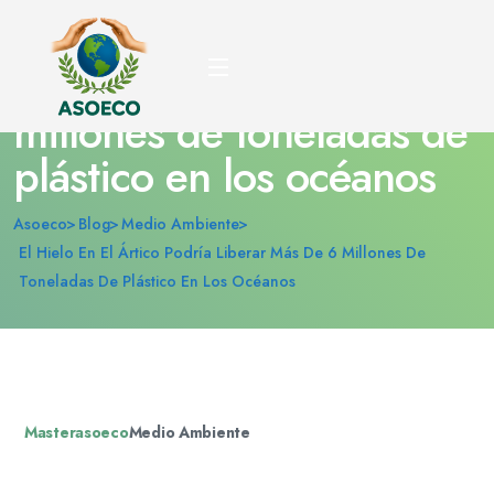
El hielo en el Ártico
podría liberar más de 6
millones de toneladas de
plástico en los océanos
Asoeco
Blog
Medio Ambiente
El Hielo En El Ártico Podría Liberar Más De 6 Millones De
Toneladas De Plástico En Los Océanos
Masterasoeco
Medio Ambiente