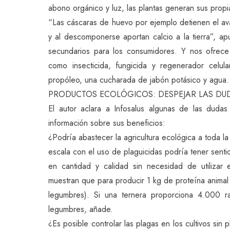
abono orgánico y luz, las plantas generan sus propi
“Las cáscaras de huevo por ejemplo detienen el av
y al descomponerse aportan calcio a la tierra”, a
secundarios para los consumidores. Y nos ofrece
como insecticida, fungicida y regenerador celul
propóleo, una cucharada de jabón potásico y agua.
PRODUCTOS ECOLÓGICOS: DESPEJAR LAS DU
El autor aclara a Infosalus algunas de las dudas
información sobre sus beneficios:
¿Podría abastecer la agricultura ecológica a toda 
escala con el uso de plaguicidas podría tener sentid
en cantidad y calidad sin necesidad de utilizar e
muestran que para producir 1 kg de proteína animal
legumbres). Si una ternera proporciona 4.000 
legumbres, añade.
¿Es posible controlar las plagas en los cultivos si