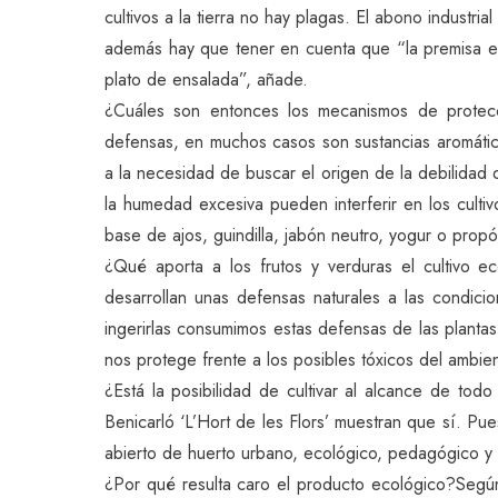
cultivos a la tierra no hay plagas. El abono industrial
además hay que tener en cuenta que “la premisa e
plato de ensalada”, añade.
¿Cuáles son entonces los mecanismos de protecci
defensas, en muchos casos son sustancias aromátic
a la necesidad de buscar el origen de la debilidad d
la humedad excesiva pueden interferir en los culti
base de ajos, guindilla, jabón neutro, yogur o prop
¿Qué aporta a los frutos y verduras el cultivo ec
desarrollan unas defensas naturales a las condicio
ingerirlas consumimos estas defensas de las planta
nos protege frente a los posibles tóxicos del ambie
¿Está la posibilidad de cultivar al alcance de tod
Benicarló ‘L’Hort de les Flors’ muestran que sí. P
abierto de huerto urbano, ecológico, pedagógico y s
¿Por qué resulta caro el producto ecológico?Según