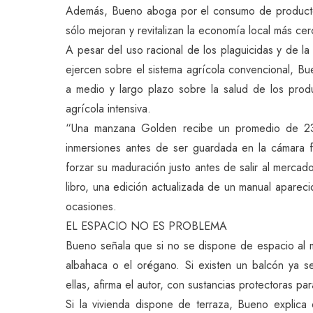
Además, Bueno aboga por el consumo de producto
sólo mejoran y revitalizan la economía local más c
A pesar del uso racional de los plaguicidas y de la v
ejercen sobre el sistema agrícola convencional, B
a medio y largo plazo sobre la salud de los prod
agrícola intensiva.
“Una manzana Golden recibe un promedio de 23 
inmersiones antes de ser guardada en la cámara fr
forzar su maduración justo antes de salir al mercad
libro, una edición actualizada de un manual apare
ocasiones.
EL ESPACIO NO ES PROBLEMA
Bueno señala que si no se dispone de espacio al 
albahaca o el orégano. Si existen un balcón ya s
ellas, afirma el autor, con sustancias protectoras pa
Si la vivienda dispone de terraza, Bueno explica 