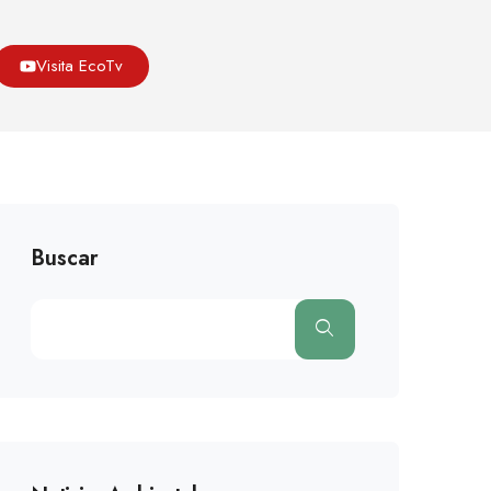
Blog
Medio Ambiente
El Huerto Familiar Ecológico
Visita EcoTv
Buscar