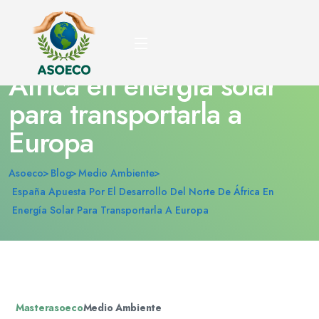
España apuesta por el
desarrollo del norte de
África en energía solar
para transportarla a
Europa
Asoeco
Blog
Medio Ambiente
España Apuesta Por El Desarrollo Del Norte De África En
Energía Solar Para Transportarla A Europa
Masterasoeco
Medio Ambiente