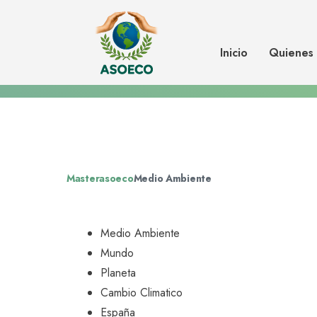
España tendrá el peor de los esc
regulación de energías renovable
Inicio
Quienes
clara apuesta por el gas
Masterasoeco
Medio Ambiente
Medio Ambiente
Mundo
Planeta
Cambio Climatico
España