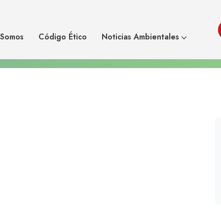
enarios, una
s nefasta y una
España Tendrá El Peor De
 Somos
Código Ético
Noticias Ambientales