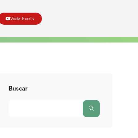
Asoeco
Blog
Medio Ambiente
Visita EcoTv
 Los Escenarios, Una Regulación De Energías Renovables
Nefasta Y Una Clara Apuesta Por El Gas
Buscar