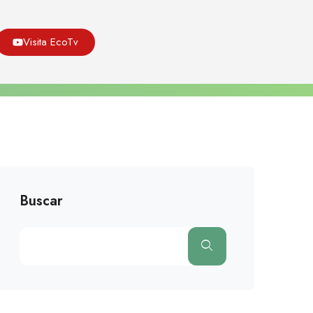
Asoeco
Blog
Medio Ambiente
Visita EcoTv
 Organismos Vivos La Contaminación Por Metales De Los
Suelos
Buscar