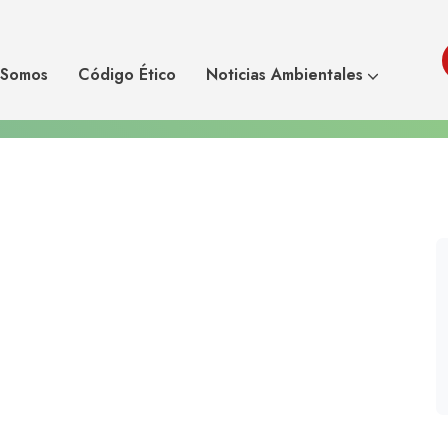
smos vivos la
Estudian Cómo Afecta A Los
 suelos
 Somos
Código Ético
Noticias Ambientales