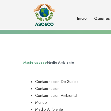
Estudian cómo afecta a los organi
contaminación por metales de los
Inicio
Quienes
Masterasoeco
Medio Ambiente
Contaminacion De Suelos
Contaminacion
Contaminacion Ambiental
Mundo
Medio Ambiente