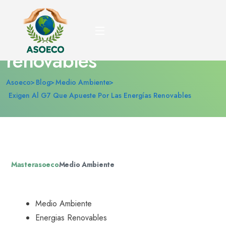
Exigen al G7 que
apueste por las energías
renovables
Asoeco
Blog
Medio Ambiente
Exigen Al G7 Que Apueste Por Las Energías Renovables
Masterasoeco
Medio Ambiente
Medio Ambiente
Energias Renovables