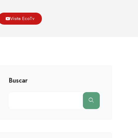
Asoeco
Blog
Medio Ambiente
Visita EcoTv
cará’ A Los Ciudadanos Que Vayan Al Trabajo En Bicicleta
Buscar