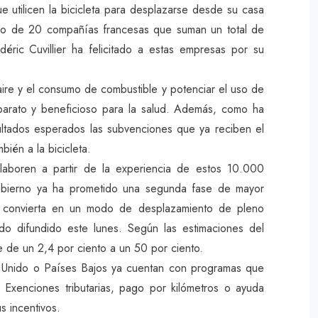
 utilicen la bicicleta para desplazarse desde su casa
paldo de 20 compañías francesas que suman un total de
éric Cuvillier ha felicitado a estas empresas por su
aire y el consumo de combustible y potenciar el uso de
 barato y beneficioso para la salud. Además, como ha
sultados esperados las subvenciones que ya reciben el
bién a la bicicleta.
laboren a partir de la experiencia de estos 10.000
Gobierno ya ha prometido una segunda fase de mayor
se convierta en un modo de desplazamiento de pleno
do difundido este lunes. Según las estimaciones del
se de un 2,4 por ciento a un 50 por ciento.
 Unido o Países Bajos ya cuentan con programas que
r. Exenciones tributarias, pago por kilómetros o ayuda
s incentivos.