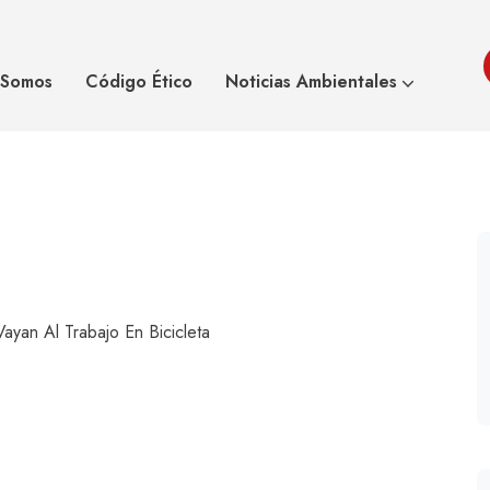
anos que vayan al
Francia ‘gratifi
 Somos
Código Ético
Noticias Ambientales
ayan Al Trabajo En Bicicleta