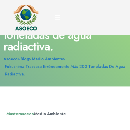
Fukushima trasvasa
erróneamente más 200
toneladas de agua
radiactiva.
Asoeco
Blog
Medio Ambiente
Fukushima Trasvasa Erróneamente Más 200 Toneladas De Agua
Radiactiva.
Masterasoeco
Medio Ambiente