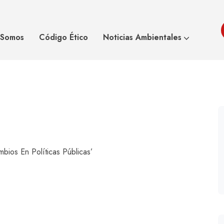
lograr cambios en
Greenpeace: ‘E
 Somos
Código Ético
Noticias Ambientales
ios En Políticas Públicas’