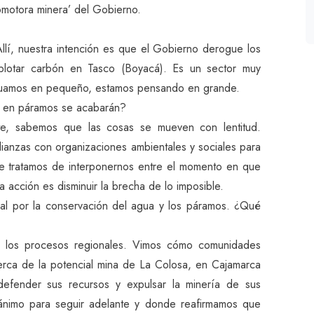
omotora minera’ del Gobierno.
lí, nuestra intención es que el Gobierno derogue los
explotar carbón en Tasco (Boyacá). Es un sector muy
ctuamos en pequeño, estamos pensando en grande.
os en páramos se acabarán?
e, sabemos que las cosas se mueven con lentitud.
ianzas con organizaciones ambientales y sociales para
pre tratamos de interponernos entre el momento en que
 acción es disminuir la brecha de lo imposible.
ial por la conservación del agua y los páramos. ¿Qué
n los procesos regionales. Vimos cómo comunidades
rca de la potencial mina de La Colosa, en Cajamarca
defender sus recursos y expulsar la minería de sus
a ánimo para seguir adelante y donde reafirmamos que