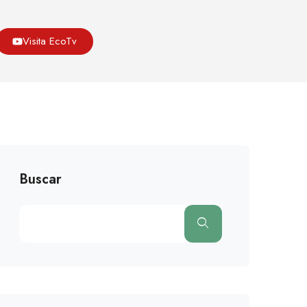
Asoeco
Blog
Medio Ambiente
Visita EcoTv
stamos Aquí Para Lograr Cambios En Políticas Públicas’
Buscar