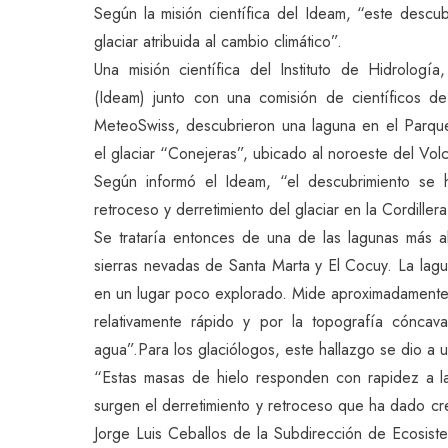
Según la misión científica del Ideam, “este descu
glaciar atribuida al cambio climático”.
Una misión científica del Instituto de Hidrolog
(Ideam) junto con una comisión de científicos d
MeteoSwiss, descubrieron una laguna en el Parqu
el glaciar “Conejeras”, ubicado al noroeste del Vo
Según informó el Ideam, “el descubrimiento se 
retroceso y derretimiento del glaciar en la Cordiller
Se trataría entonces de una de las lagunas más al
sierras nevadas de Santa Marta y El Cocuy. La la
en un lugar poco explorado. Mide aproximadamente 
relativamente rápido y por la topografía cóncava
agua”.Para los glaciólogos, este hallazgo se dio a 
“Estas masas de hielo responden con rapidez a l
surgen el derretimiento y retroceso que ha dado cr
Jorge Luis Ceballos de la Subdirección de Ecosist