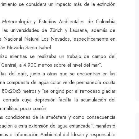
brimiento se considera un impacto más de la extinción
ía, Meteorología y Estudios Ambientales de Colombia
e las universidades de Zürich y Lausana, además de
e Nacional Natural Los Nevados, específicamente en
lcán Nevado Santa Isabel.
hizo mientras se realizaba un trabajo de campo del
a Central, a 4.900 metros sobre el nivel del mar”.
tas del país, junto a otras que se encuentran en las
guna compuesta de agua color verde permanecía oculta
80x20x3 metros y “se originó por el retroceso glaciar
 cerrada cuya depresión facilita la acumulación del
una altitud poco común.
as condiciones de la atmósfera y como consecuencia
eación a esta extensión de agua estancada”, manifestó
emas e Información Ambiental del Ideam y responsable