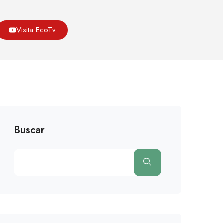
Asoeco
Blog
Medio Ambiente
Visita EcoTv
an Laguna Proglaciar En El Parque Nacional Los Nevados
Buscar